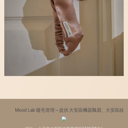
od Lab 睫毛管理～提供:大安區機器飄眉、大安區紋繡推